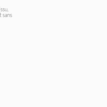
issu,
t sans