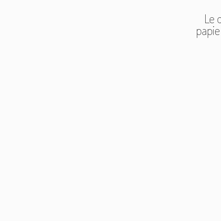
Le d
papie