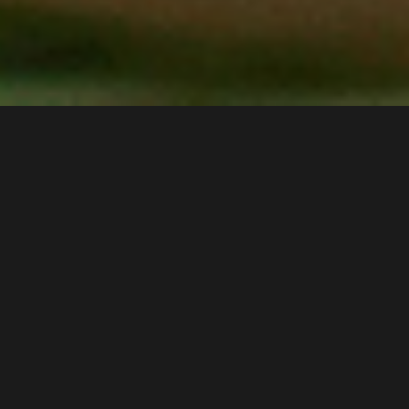
A PROPOS
Bonjour ! Je me prénomme Joanna et
j’ai créé Moodstep en janvier 2009.
Ce site est un mille-feuille fait de
strates, sédimentation de plus d’une
décennie de rencontres et