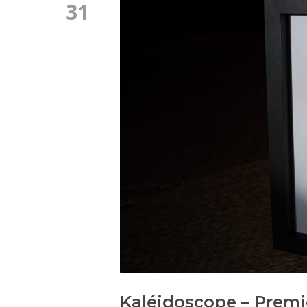
31
Kaléidoscope – Pre