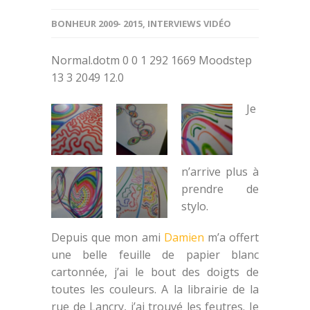
BONHEUR 2009- 2015
,
INTERVIEWS VIDÉO
Normal.dotm
0
0
1
292
1669
Moodstep
13
3
2049
12.0
Je
n’arrive plus à
prendre de
stylo.
Depuis que mon ami
Damien
m’a offert
une belle feuille de papier blanc
cartonnée, j’ai le bout des doigts de
toutes les couleurs. A la librairie de la
rue de Lancry, j’ai trouvé les feutres. Je