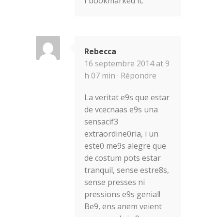
I bookmarked it.
Rebecca
16 septembre 2014 at 9
h 07 min ·
Répondre
La veritat e9s que estar
de vcecnaas e9s una
sensacif3
extraordine0ria, i un
este0 me9s alegre que
de costum pots estar
tranquil, sense estre8s,
sense presses ni
pressions e9s genial!
Be9, ens anem veient