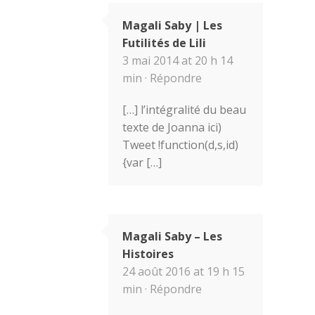
Magali Saby | Les
Futilités de Lili
3 mai 2014 at 20 h 14
min ·
Répondre
[…] l’intégralité du beau
texte de Joanna ici)
Tweet !function(d,s,id)
{var […]
Magali Saby – Les
Histoires
24 août 2016 at 19 h 15
min ·
Répondre