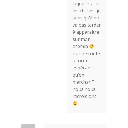
laquelle vont
les choses, je
sens qu’il ne
va pas tarder
à apparaitre
sur mon
chemin
Bonne route
à toi en
espérant
qu’en
marchanT
nous nous
recroisions