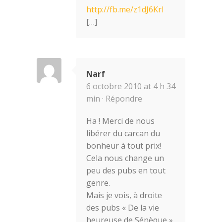
http://fb.me/z1dJ6KrI
[…]
Narf
6 octobre 2010 at 4 h 34
min ·
Répondre
Ha ! Merci de nous
libérer du carcan du
bonheur à tout prix!
Cela nous change un
peu des pubs en tout
genre.
Mais je vois, à droite
des pubs « De la vie
heureuse de Sénèque »,