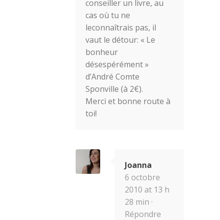
conseiller un livre, au
cas où tu ne
leconnaîtrais pas, il
vaut le détour: « Le
bonheur
désespérément »
d’André Comte
Sponville (à 2€).
Merci et bonne route à
toi!
Joanna
6 octobre
2010 at 13 h
28 min ·
Répondre