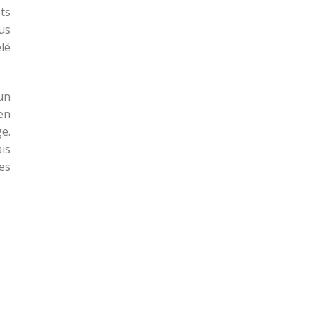
ts
lus
lé
un
en
e.
is
es