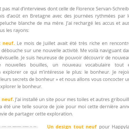
 et pas mal d’interviews dont celle de Florence Servan-Schrei
ois d’août en Bretagne avec des journées rythmées par l
e peluche blanche de ma mère. J’ai rechargé les accus et aus
us les rayons:
 neuf.
Le mois de Juillet avait été très riche en rencontr
 débouche sur une nouvelle activité. Me voilà naviguant da
lévisuelle. Je suis heureuse de pouvoir découvrir de nouvea
e nouvelles bouilles, un nouveau vocabulaire tout 
 explorer ce qui m’intéresse le plus: le bonheur. Je rejoi
« leurs secrets de bonheur » et nous allons vous concocter u
xplorer le bonheur.
 neuf.
J’ai installé un site pour mes toiles et autres gribouill
a été une telle source de joie pour moi cette dernière ann
nvie de partager cette exploration.
Un design tout neuf
pour Happyla