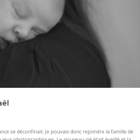
aël
nce se déconfinait. Je pouvais donc rejoindre la famille de
jeux photographiques. Le nouveau-né était éveillé et la