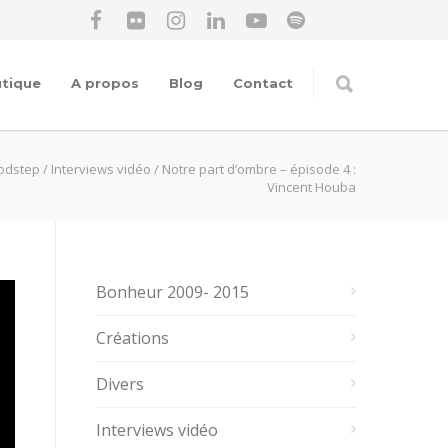
tique
A propos
Blog
Contact
odstep
/
Interviews vidéo
/
Notre part d’ombre – épisode 4 :
Vincent Houba
Bonheur 2009- 2015
Créations
Divers
Interviews vidéo