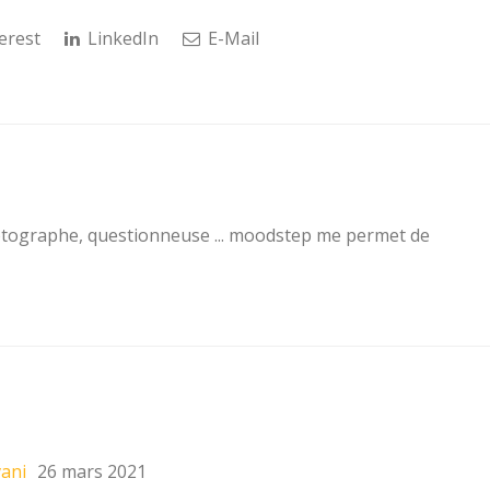
erest
LinkedIn
E-Mail
otographe, questionneuse ... moodstep me permet de
vani
26 mars 2021