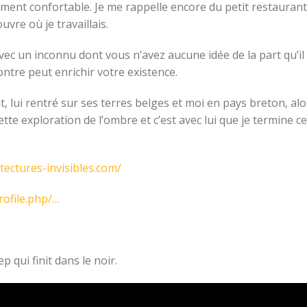
ément confortable. Je me rappelle encore du petit restaurant
vre où je travaillais.
vec un inconnu dont vous n’avez aucune idée de la part qu’il
ntre peut enrichir votre existence.
t, lui rentré sur ses terres belges et moi en pays breton, alo
ette exploration de l’ombre et c’est avec lui que je termine ce
tectures-invisibles.com/
ofile.php/…
 qui finit dans le noir.