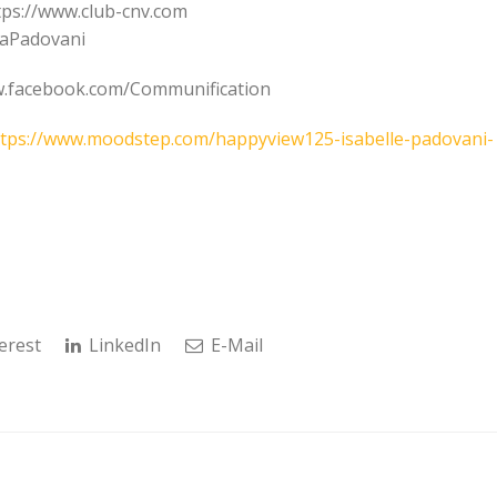
tps://www.club-cnv.com​
aPadovani​
ww.facebook.com/Communification
ttps://www.moodstep.com/happyview125-isabelle-padovani-
erest
LinkedIn
E-Mail