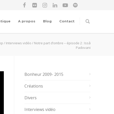
tique
A propos
Blog
Contact
ep
/
Interviews vidéo
/
Notre part d’ombre – épisode 2 : Issâ
Padovani
Bonheur 2009- 2015
Créations
Divers
Interviews vidéo