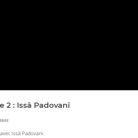
 2 : Issâ Padovani
MBRE
 avec Issâ Padovani